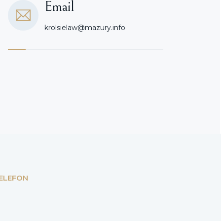
Email
krolsielaw@mazury.info
ELEFON